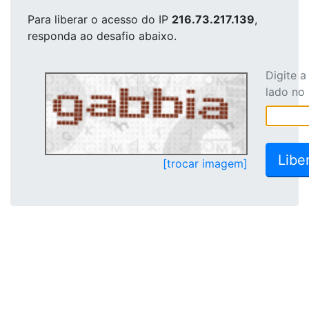
Para liberar o acesso
do IP
216.73.217.139
,
responda ao desafio abaixo.
Digite 
lado no
[trocar imagem]