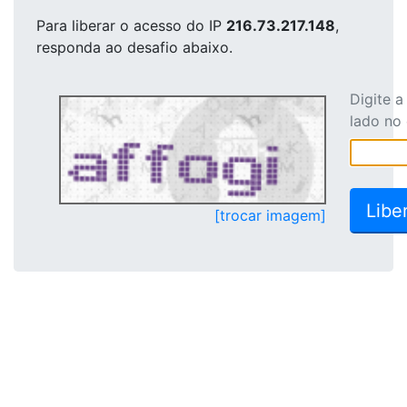
Para liberar o acesso
do IP
216.73.217.148
,
responda ao desafio abaixo.
Digite 
lado no
[trocar imagem]