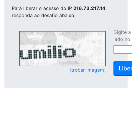
Para liberar o acesso
do IP
216.73.217.14
,
responda ao desafio abaixo.
Digite 
lado no
[trocar imagem]