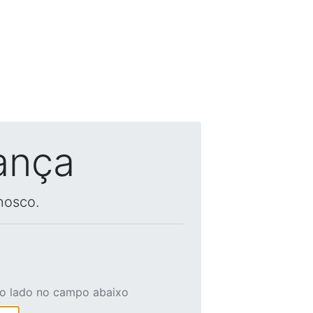
ança
nosco.
ao lado no campo abaixo