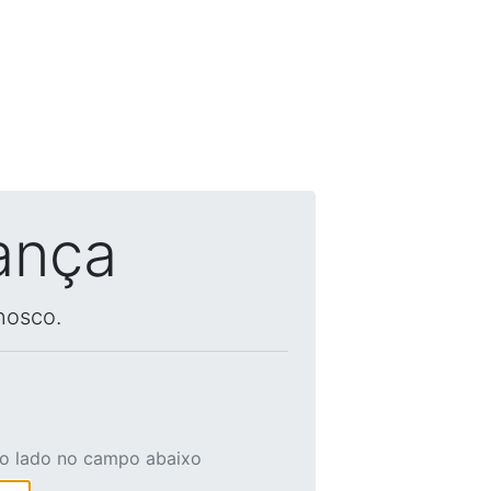
ança
nosco.
ao lado no campo abaixo